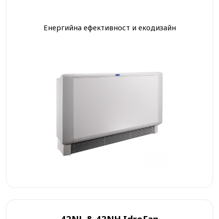
Енергийна ефективност и екодизайн
42NL & 42NH IdroFan