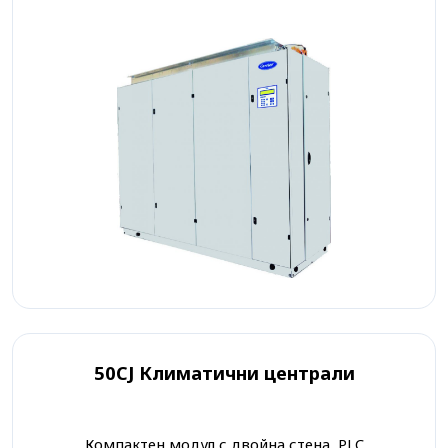
50CJ Климатични централи
Компактен модул с двойна стена, PLC