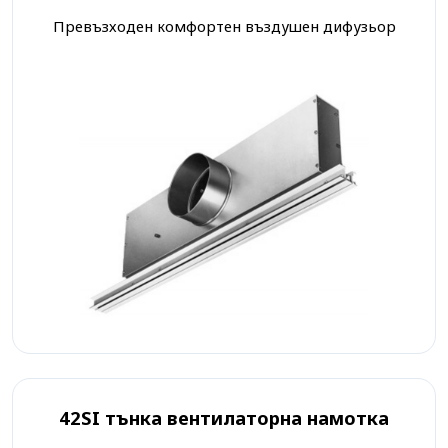
Превъзходен комфортен въздушен дифузьор
42SI тънка вентилаторна намотка