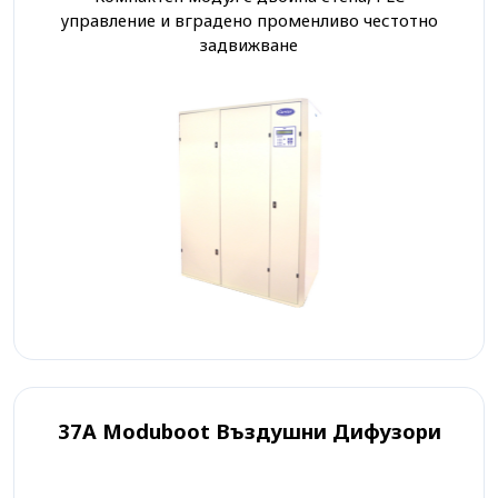
управление и вградено променливо честотно
задвижване
37A Moduboot Въздушни Дифузори