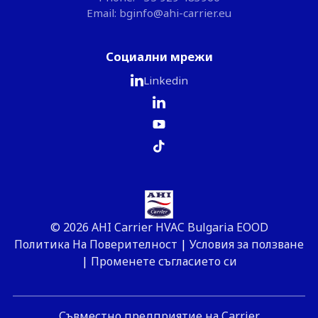
Email: bginfo@ahi-carrier.eu
Социални мрежи
Linkedin
© 2026 AHI Carrier HVAC Bulgaria EOOD
Политика На Поверителност
|
Условия за ползване
|
Променете съгласието си
Съвместно предприятие на Carrier