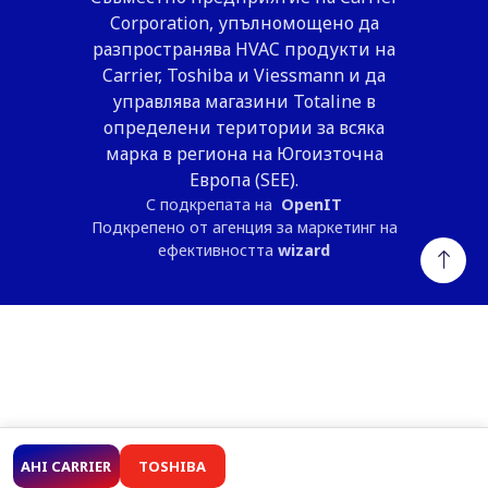
Corporation, упълномощено да
разпространява HVAC продукти на
Carrier, Toshiba и Viessmann и да
управлява магазини Totaline в
определени територии за всяка
марка в региона на Югоизточна
Европа (SEE).
С подкрепата на
OpenIT
Подкрепено от агенция за маркетинг на
ефективността
wizard
AHI CARRIER
TOSHIBA