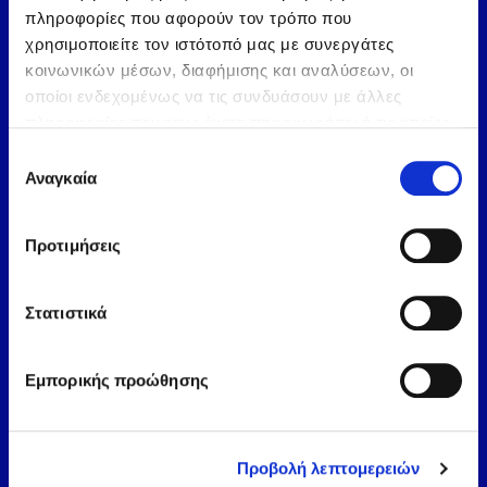
πληροφορίες που αφορούν τον τρόπο που
χρησιμοποιείτε τον ιστότοπό μας με συνεργάτες
Продукти
κοινωνικών μέσων, διαφήμισης και αναλύσεων, οι
οποίοι ενδεχομένως να τις συνδυάσουν με άλλες
Решения За Дома
πληροφορίες που τους έχετε παραχωρήσει ή τις οποίες
Бизнес Решения
έχουν συλλέξει σε σχέση με την από μέρους σας χρήση
Επιλογή
των υπηρεσιών τους.
Αναγκαία
συγκατάθεσης
Компания
ΑΗΙ Carrier SEE
Προτιμήσεις
AHI Carrier FZC
Марки
Στατιστικά
Вертикални пазари
Доказано съвършенство
Εμπορικής προώθησης
Техническа Поддръжка
Климатизация за дома
Προβολή λεπτομερειών