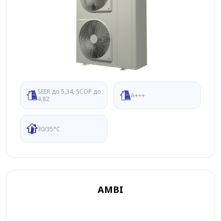
SEER до 5,34, SCOP до
A+++
4,82
30/35°C
AMBI