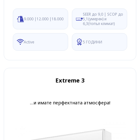
SEER до 9,0 | SCOP до
9.000 |12.000 |18.000
5,1(умерен) и
6,3(топъл климат)
Active
5 ГОДИНИ
Extreme 3
…и имате перфектната атмосфера!