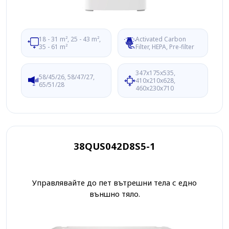
18 - 31 m², 25 - 43 m²,
Activated Carbon
35 - 61 m²
Filter, HEPA, Pre-filter
347x175x535,
58/45/26, 58/47/27,
410x210x628,
65/51/28
460x230x710
38QUS042D8S5-1
Управлявайте до пет вътрешни тела с едно
външно тяло.