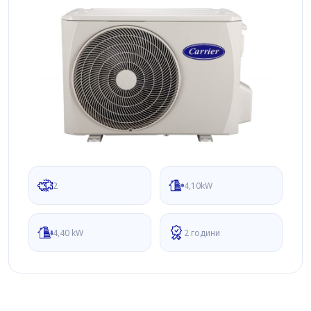
2
4,10kW
4,40 kW
2 години