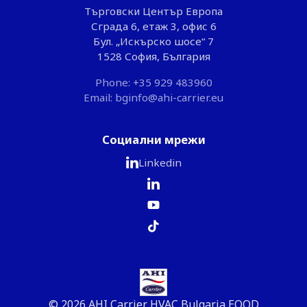
Търговски Център Европа
Сграда 6, етаж 3, офис 6
Бул. „Искърско шосе“ 7
1528 София, България
Phone: +35 929 483960
Email: bginfo@ahi-carrier.eu
Социални мрежи
Linkedin
© 2026 AHI Carrier HVAC Bulgaria EOOD