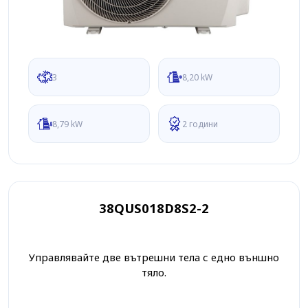
3
8,20 kW
8,79 kW
2 години
38QUS018D8S2-2
Управлявайте две вътрешни тела с едно външно
тяло.