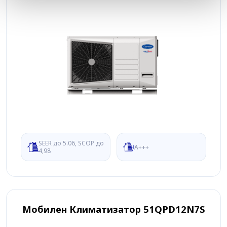
SEER до 5.06, SCOP до
A+++
4,98
Мобилен Климатизатор 51QPD12N7S