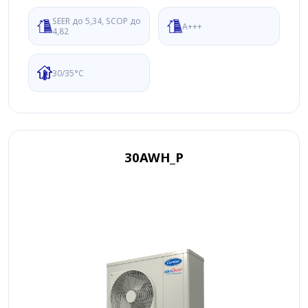
SEER до 5,34, SCOP до
A+++
4,82
30/35°C
30AWH_P