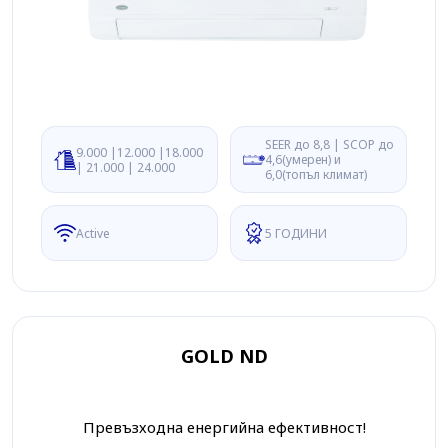
SEER до 8,8 | SCOP до
9.000 |12.000 |18.000
4,6(умерен) и
| 21.000 | 24.000
6,0(топъл климат)
Active
5 ГОДИНИ
GOLD ND
Превъзходна енергийна ефективност!