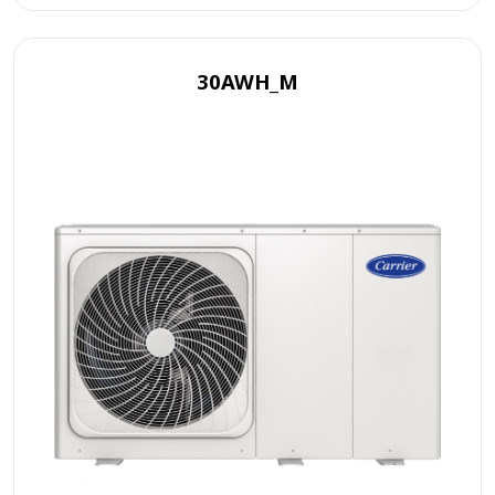
30AWH_Μ