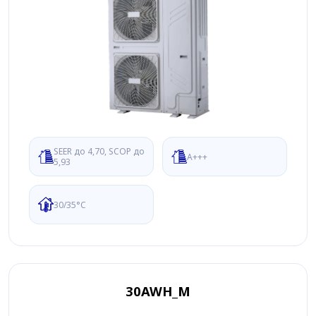
SEER до 4,70, SCOP до
A+++
5,93
30/35°C
30AWH_Μ