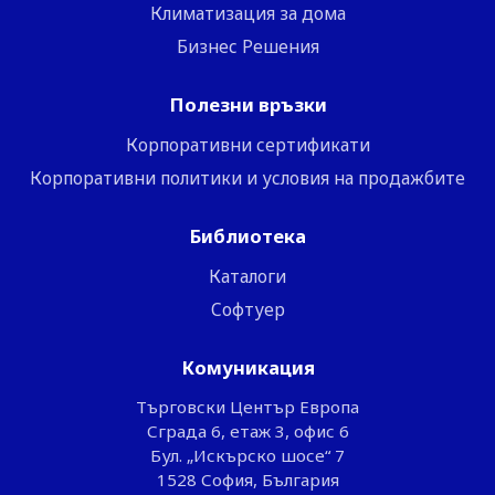
Климатизация за дома
Бизнес Решения
Полезни връзки
Корпоративни сертификати
Корпоративни политики и условия на продажбите
Библиотека
Каталоги
Софтуер
Комуникация
Търговски Център Европа
Сграда 6, етаж 3, офис 6
Бул. „Искърско шосе“ 7
1528 София, България