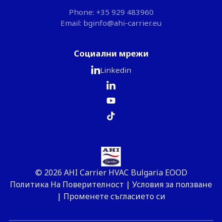
Phone: +35 929 483960
Email: bginfo@ahi-carrier.eu
Социални мрежи
Linkedin
© 2026 AHI Carrier HVAC Bulgaria EOOD
Политика На Поверителност
|
Условия за ползване
|
Променете съгласието си