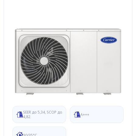
SEER до 5,34, SCOP до
A+++
4,82
30/35°C