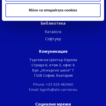
Корпоративни сертификати
Mόνο τα απαραίτητα cookies
Корпоративни политики и условия на продажбите
Библиотека
Каталоги
Софтуер
Комуникация
Търговски Център Европа
Сграда 6, етаж 3, офис 6
Бул. „Искърско шосе“ 7
1528 София, България
Phone: +35 929 483960
Email: bginfo@ahi-carrier.eu
Социални мрежи