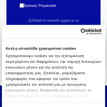
Бизнес Решения
Αυτή η ιστοσελίδα χρησιμοποιεί cookies
*С абонамента вие се съгласявате с
Χρησιμοποιούμε cookies για την εξατομίκευση
Политика На Поверителност
περιεχομένου και διαφημίσεων, την παροχή λειτουργιών
κοινωνικών μέσων και την ανάλυση της
επισκεψιμότητάς μας. Επιπλέον, μοιραζόμαστε
πληροφορίες που αφορούν τον τρόπο που
χρησιμοποιείτε τον ιστότοπό μας με συνεργάτες
κοινωνικών μέσων, διαφήμισης και αναλύσεων, οι
οποίοι ενδεχομένως να τις συνδυάσουν με άλλες
Продукти
πληροφορίες που τους έχετε παραχωρήσει ή τις οποίες