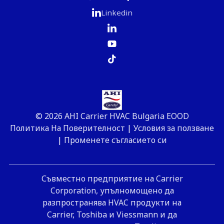
Linkedin
© 2026 AHI Carrier HVAC Bulgaria EOOD
Политика На Поверителност
|
Условия за ползване
|
Променете съгласието си
Съвместно предприятие на Carrier
Corporation, упълномощено да
разпространява HVAC продукти на
Carrier, Toshiba и Viessmann и да