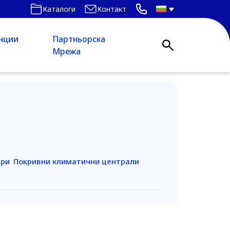
Каталоги
Контакт
нции
Партньорска
Мрежа
ери
Покривни климатични централи