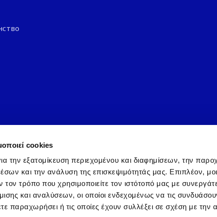
нство
μοποιεί cookies
ια την εξατομίκευση περιεχομένου και διαφημίσεων, την παρο
έσων και την ανάλυση της επισκεψιμότητάς μας. Επιπλέον, μο
Политика На Поверителнос
 τον τρόπο που χρησιμοποιείτε τον ιστότοπό μας με συνεργάτ
ισης και αναλύσεων, οι οποίοι ενδεχομένως να τις συνδυάσου
τε παραχωρήσει ή τις οποίες έχουν συλλέξει σε σχέση με την 
rier Corporation, упълномощено да разпространява HVAC