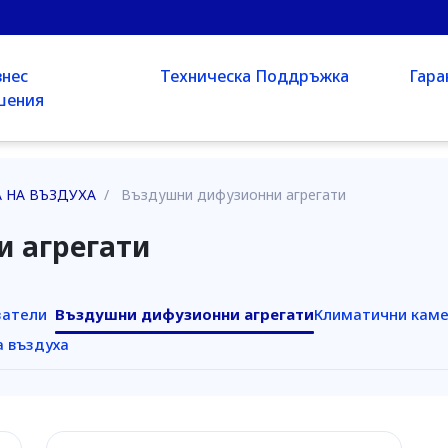
знес
Техническа Поддръжка
Гара
шения
 НА ВЪЗДУХА
/
Въздушни дифузионни агрегати
 агрегати
ватели
Въздушни дифузионни агрегати
Климатични кам
а въздуха