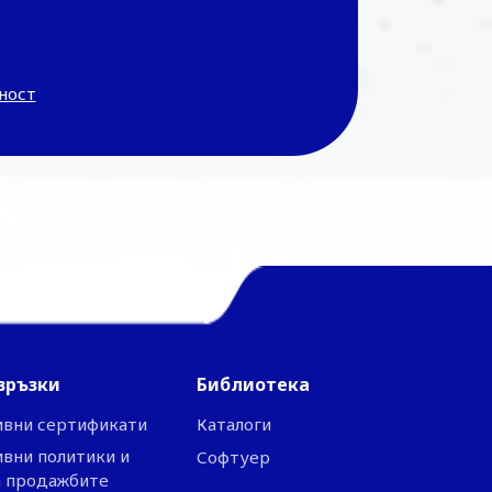
ност
връзки
Библиотека
ивни сертификати
Каталоги
вни политики и
Софтуер
а продажбите