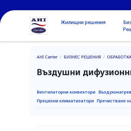
Жилищни решения
Би
Ре
AHI Carrier
/
БИЗНЕС РЕШЕНИЯ
/
ОБРАБОТКА
Въздушни дифузионни
Вентилаторни конвектори
Въздухонагре
Прецизни климатизатори
Пречистване н