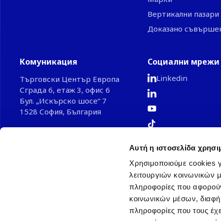
Вертикални пазари
Доказано съвърше
Комуникация
Социални мрежи
Linkedin
Търговски Център Европа
Сграда 6, етаж 3, офис 6
Бул. „Искърско шосе“ 7
1528 София, България
Phone: +35 929 483960
Email: bginfo@ahi-carrier.eu
Αυτή η ιστοσελίδα χρησι
Χρησιμοποιούμε cookies γ
λειτουργιών κοινωνικών μ
© 2026 AHI Carrier HVAC Bulgaria EOOD
πληροφορίες που αφορούν
κοινωνικών μέσων, διαφήμ
πληροφορίες που τους έχε
Съвместно предприятие на Car