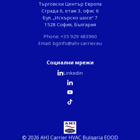
Търговски Център Европа
Сграда 6, етаж 3, офис 6
Бул. „Искърско шосе“ 7
1528 София, България
Phone: +35 929 483960
Email: bginfo@ahi-carrier.eu
Социални мрежи
Linkedin
© 2026 AHI Carrier HVAC Bulgaria EOOD