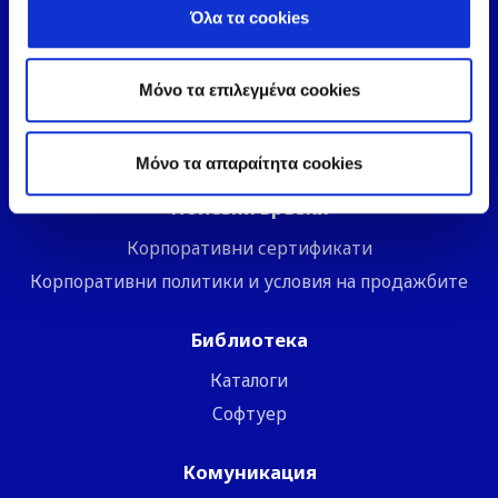
Доказано съвършенство
Όλα τα cookies
Техническа Поддръжка
Μόνο τα επιλεγμένα cookies
Климатизация за дома
Бизнес Решения
Mόνο τα απαραίτητα cookies
Полезни връзки
Корпоративни сертификати
Корпоративни политики и условия на продажбите
Библиотека
Каталоги
Софтуер
Комуникация