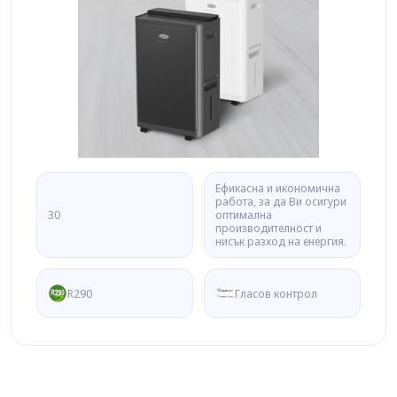
Ефикасна и икономична
работа, за да Ви осигури
30
оптимална
производителност и
нисък разход на енергия.
R290
Гласов контрол