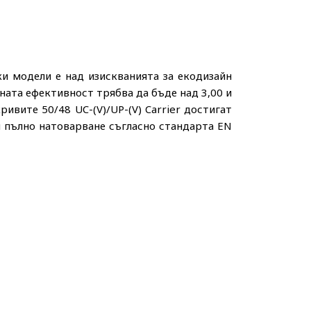
ки модели е над изискванията за екодизайн
нната ефективност трябва да бъде над 3,00 и
ривите 50/48 UC-(V)/UP-(V) Carrier достигат
ри пълно натоварване съгласно стандарта EN