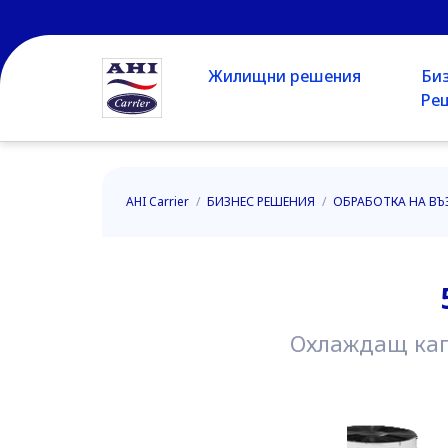
Жилищни решения
Би
Ре
AHI Carrier
/
БИЗНЕС РЕШЕНИЯ
/
ОБРАБОТКА НА ВЪ
Охлаждащ капа