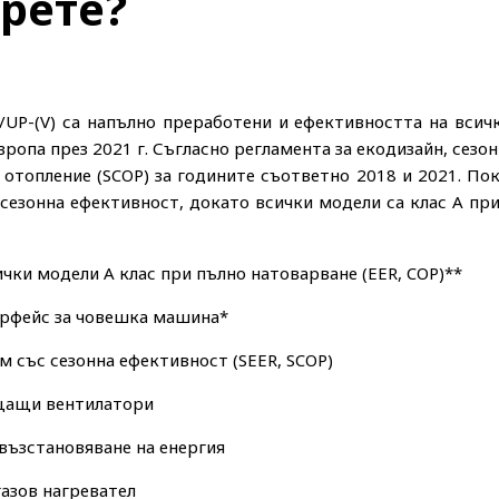
ерете?
/UP-(V) са напълно преработени и ефективността на всич
ропа през 2021 г. Съгласно регламента за екодизайн, сезо
и отопление (SCOP) за годините съответно 2018 и 2021. Пок
 сезонна ефективност, докато всички модели са клас А п
чки модели А клас при пълно натоварване (EER, COP)**
ерфейс за човешка машина*
 със сезонна ефективност (SEER, SCOP)
щащи вентилатори
възстановяване на енергия
азов нагревател