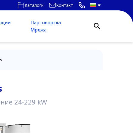
Каталоги
Контакт
нции
Партньорска
Мрежа
ts
s
ение 24-229 kW