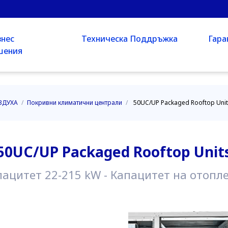
знес
Техническа Поддръжка
Гара
шения
ЗДУХА
/
Покривни климатични централи
/
50UC/UP Packaged Rooftop Uni
50UC/UP Packaged Rooftop Unit
цитет 22-215 kW - Капацитет на отопл