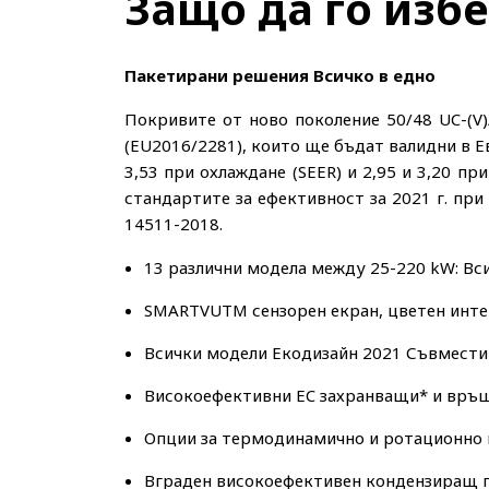
Защо да го изб
Пакетирани решения Всичко в едно
Покривите от ново поколение 50/48 UC-(V)
(EU2016/2281), които ще бъдат валидни в Ев
3,53 при охлаждане (SEER) и 2,95 и 3,20 пр
стандартите за ефективност за 2021 г. при
14511-2018.
13 различни модела между 25-220 kW: Вси
SMARTVUTM сензорен екран, цветен инт
Всички модели Екодизайн 2021 Съвместим
Високоефективни EC захранващи* и връ
Опции за термодинамично и ротационно 
Вграден високоефективен кондензиращ г