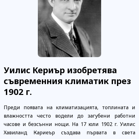
Уилис Кериър изобретява
съвременния климатик през
1902 г.
Преди появата на климатизацията, топлината и
влажността често водели до загубени работни
часове и безсънни нощи. На 17 юли 1902 г. Уилис
Хавиланд Кариеър създава първата в света